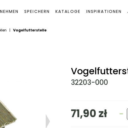
RNEHMEN
SPEICHERN
KATALOGE
INSPIRATIONEN
llen
|
Vogelfutterstelle
Vogelfutters
32203-000
71,90 zł