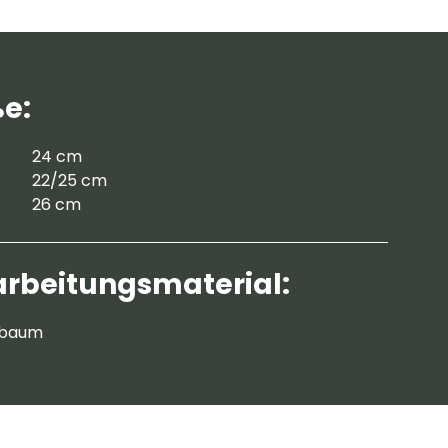
e:
24 cm
22/25 cm
26 cm
arbeitungsmaterial:
nbaum