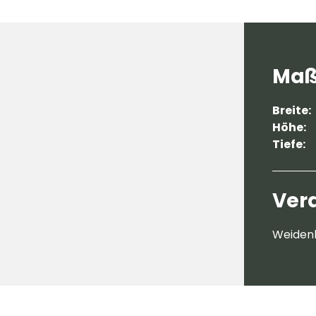
Maß
Breite:
Höhe:
Tiefe:
Ver
Weide