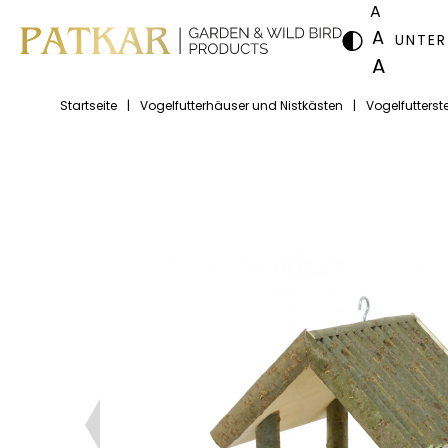
A
A
UNTE
A
Startseite
|
Vogelfutterhäuser und Nistkästen
|
Vogelfutterste