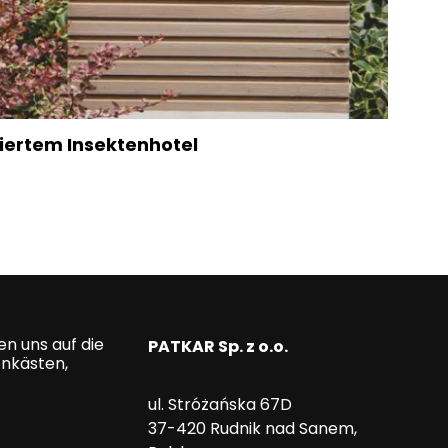
iertem Insektenhotel
en uns auf die
PATKAR Sp. z o.o.
enkästen,
ul. Stróżańska 67D
37-420 Rudnik nad Sanem,